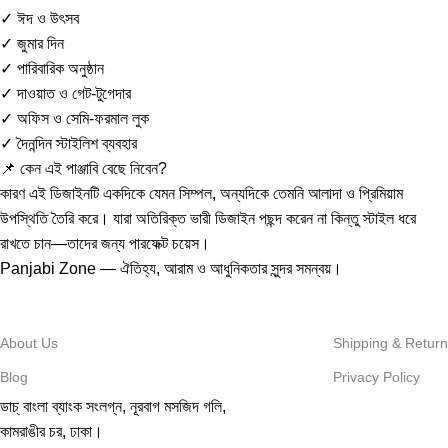
✓ ঈদ ও উৎসব
✓ জুমার দিন
✓ পারিবারিক অনুষ্ঠান
✓ দাওয়াত ও গেট-টুগেদার
✓ অফিস ও সেমি-ফরমাল লুক
✓ দৈনন্দিন স্টাইলিশ ব্যবহার
📌 কেন এই পাঞ্জাবি বেছে নিবেন?
কারণ এই ডিজাইনটি একদিকে যেমন সিম্পল, অন্যদিকে তেমনি আলাদা ও প্রিমিয়াম
উপস্থিতি তৈরি করে। যারা অতিরিক্ত ভারী ডিজাইন পছন্দ করেন না কিন্তু স্টাইল ধরে
রাখতে চান—তাদের জন্য পারফেক্ট চয়েস।
Panjabi Zone — ঐতিহ্য, আরাম ও আধুনিকতার সুন্দর সমন্বয়।
About Us
Shipping & Return
Blog
Privacy Policy
ডাচ্ বাংলা ব্যাংক সংলগ্ন,
নূরবাগ মসজিদ গলি,
কামরাঙীর চর, ঢাকা।