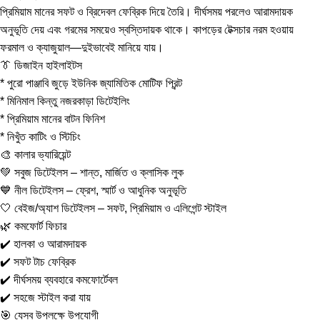
প্রিমিয়াম মানের সফট ও ব্রিদেবল ফেব্রিক দিয়ে তৈরি। দীর্ঘসময় পরলেও আরামদায়ক
অনুভূতি দেয় এবং গরমের সময়েও স্বস্তিদায়ক থাকে। কাপড়ের টেক্সচার নরম হওয়ায়
ফরমাল ও ক্যাজুয়াল—দুইভাবেই মানিয়ে যায়।
👔 ডিজাইন হাইলাইটস
* পুরো পাঞ্জাবি জুড়ে ইউনিক জ্যামিতিক মোটিফ প্রিন্ট
* মিনিমাল কিন্তু নজরকাড়া ডিটেইলিং
* প্রিমিয়াম মানের বাটন ফিনিশ
* নিখুঁত কাটিং ও স্টিচিং
🎨 কালার ভ্যারিয়েন্ট
💚 সবুজ ডিটেইলস – শান্ত, মার্জিত ও ক্লাসিক লুক
💙 নীল ডিটেইলস – ফ্রেশ, স্মার্ট ও আধুনিক অনুভূতি
🤍 বেইজ/অ্যাশ ডিটেইলস – সফট, প্রিমিয়াম ও এলিগেন্ট স্টাইল
🌿 কমফোর্ট ফিচার
✔️ হালকা ও আরামদায়ক
✔️ সফট টাচ ফেব্রিক
✔️ দীর্ঘসময় ব্যবহারে কমফোর্টেবল
✔️ সহজে স্টাইল করা যায়
🎯 যেসব উপলক্ষে উপযোগী